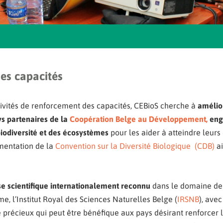
es capacités
ctivités de renforcement des capacités, CEBioS cherche à
amélior
ays partenaires de la
Coopération Belge au Développement,
eng
biodiversité et des écosystèmes
pour les aider à atteindre leurs
émentation de la
Convention sur la Diversité Biologique (CDB)
ai
se scientifique internationalement reconnu
dans le domaine de 
e, l’Institut
Royal
des
Sciences
Naturelles Belge (
IRSNB
), ave
e
précieux
qui peut être bénéfique aux pays désirant renforcer 