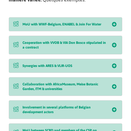
MoU with WWF-Belgium, ENABEL & Join For Water
Cooperation with VVOB & VIA Don Bosco stipulated in
a contract
Synergies with ARES & VLIR-UOS
Collaboration with AfricaMuseum, Meise Botanic
Garden, ITM & universities
Involvement in several platforms of Belgian
development actors
MoU between SCBD and members of the CSP on