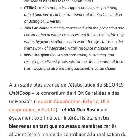
services as benefits to local communities
CEBioS
carries out policy support and capacity building
about biodiversity in the framework of the Rio Convention
of Biological Diversity
Join For Water
is mainly concerned with the protection and
conservation of water resources and the access to drinking
water, hygiene, sanitation, and water for agriculture in the
framework of integrated water resource management
WWF-Belgium
focuses on conserving, sustaining, and
restoring biodiversity hotspots for the direct benefit of local
livelihoods and also ensuring sustainable value chains
A un stade plus avancé de l’élaboration de SECORES,
Uni4Coop
– le consortium de 4 ONGs reliées à des
universités (
Louvain Coopération
,
Eclosio
,
ULB
cooperation
, et
FUCID
) – et
VIA Don Bosco
ont
également exprimé leur intérêt. Ils étaient
les
bienvenus en tant que nouveaux
membres
car ils
allaient être à même de contribuer à la réalisation du